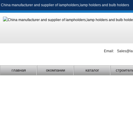
China manufacturer and supplier of
lampholders
,
lamp holders
and
bulb holders
Email:
Sales@la
главная
окомпании
каталог
строител