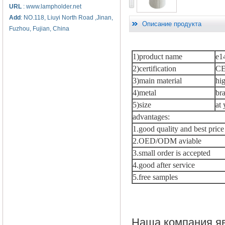
URL
: www.lampholder.net
Add
: NO.118, Liuyi North Road ,Jinan,
Описание продукта
Fuzhou, Fujian, China
1)product name
e1
2)certification
C
3)main material
hi
4)metal
bra
5)size
at 
advantages:
1.good quality and best price
2.OED/ODM aviable
3.small order is accepted
4.good after service
5.free samples
Наша компания я