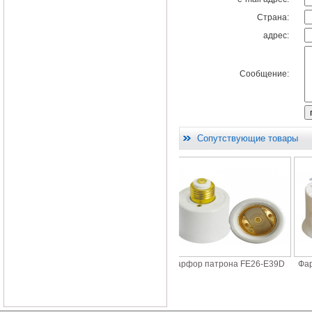
Страна:
адрес:
Сообщение:
Сопутствующие товары
р
Фарфор патрон E40 077
Фарфор патрона FE26-E39D
Фарфор п