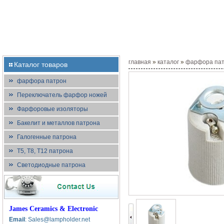
главная
»
каталог
»
фарфора па
Каталог товаров
фарфора патрон
Переключатель фарфор ножей
Фарфоровые изоляторы
Бакелит и металлов патрона
Галогенные патрона
T5, T8, T12 патрона
Светодиодные патрона
James Ceramics & Electronic
Email
: Sales@lampholder.net