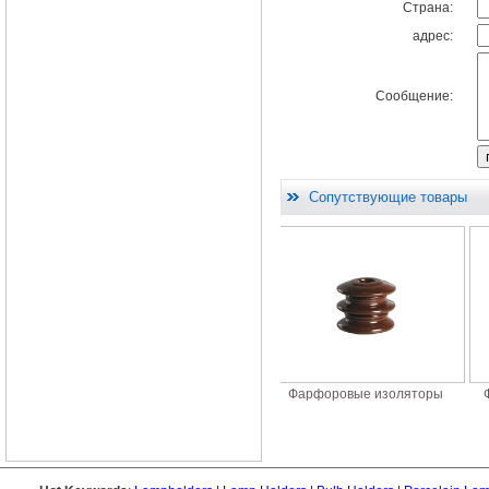
Страна:
адрес:
Сообщение:
Сопутствующие товары
RM-
Фарфоровые изоляторы
Фарфоровые изоляторы
Фарфор
FM10
FEY-2C