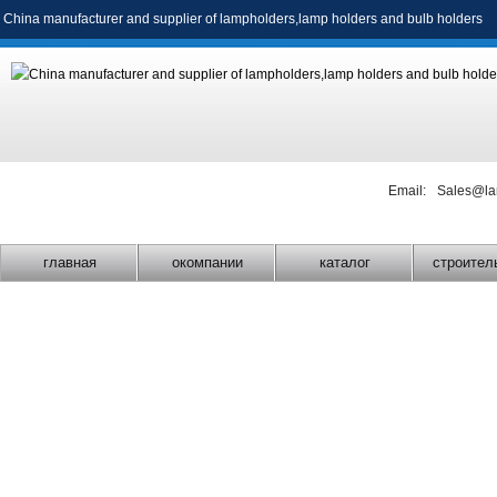
China manufacturer and supplier of
lampholders
,
lamp holders
and
bulb holders
Email:
Sales@la
главная
окомпании
каталог
строител