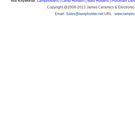
Hot Keywords
:
Lampholders
|
Lamp Holders
|
Bulb Holders
|
Porcelain Lam
Copyright @2008-2013 James Ceramics & Electronic
Email:
Sales@lampholder.net
URL :
www.lamphol