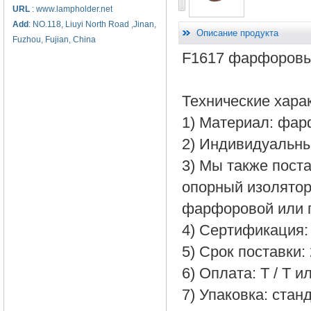
URL
: www.lampholder.net
Add
: NO.118, Liuyi North Road ,Jinan,
Описание продукта
Fuzhou, Fujian, China
F1617
фарфоровы
Технические хара
1) Материал:
фар
2)
Индивидуальны
3)
Мы также пост
опорный изолято
фарфоровой
или
4)
Сертификация:
5) Срок поставки
:
6)
Оплата:
T / T
и
7)
Упаковка:
стан