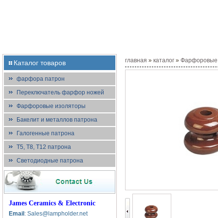
главная
»
каталог
»
Фарфоровые
Каталог товаров
фарфора патрон
Переключатель фарфор ножей
Фарфоровые изоляторы
Бакелит и металлов патрона
Галогенные патрона
T5, T8, T12 патрона
Светодиодные патрона
James Ceramics & Electronic
Email
: Sales@lampholder.net