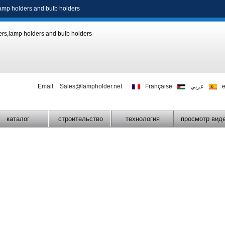
amp holders
and
bulb holders
Email:
Sales@lampholder.net
Française
عربي
каталог
строительство
технология
просмотр вид