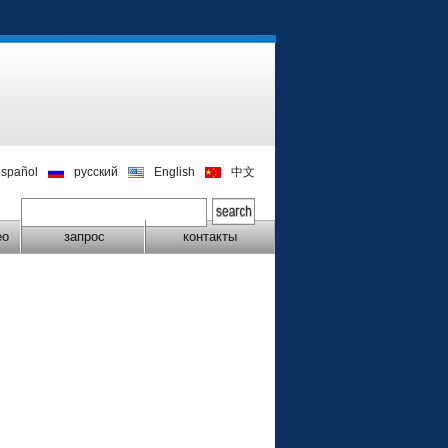
español
русский
English
中文
ео
запрос
контакты