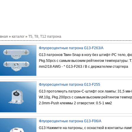
авная
»
каталог
»
T5, T8, T12 патрона
Флуоресцентные патрона G13-F263/A
G13 патронов Твин-Snap в ногу без штифт-PC тело, ф
Pkg.50pcs с самым высоким рейтингом температуры: T1
mm2/18 AWG - * G13-F263 / B с держателем стартера
Флуоресцентные патрона G13-F255
G13 протолкнуть патрон-С-штифт оси лампы: 31,5 мм-
Wt.10g, Pkg.200pcs с самым высоким рейтингом темпер
2.0mm-Push клеммы 2 отверстия: 0.5-1 мм2
Флуоресцентные патрона G13-F06/A
G13 Нажмите на патроны, с оснасткой в контакты-ла