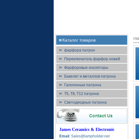
гл
Каталог товаров
фарфора патрон
Переключатель фарфор ножей
Фарфоровые изоляторы
Бакелит и металлов патрона
Галогенные патрона
T5, T8, T12 патрона
Светодиодные патрона
James Ceramics & Electronic
Email
: Sales@lampholder.net