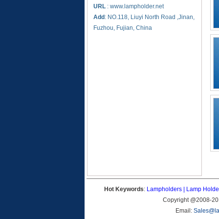
URL
: www.lampholder.net
Add
: NO.118, Liuyi North Road ,Jinan,
Fuzhou, Fujian, China
Hot Keywords
:
Lampholders
|
Lamp Holde
Copyright @2008-201
Email:
Sales@la