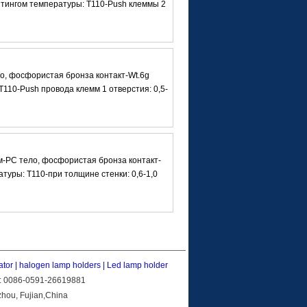
ейтингом температуры: T110-Push клеммы 2
, фосфористая бронза контакт-Wt.6g
110-Push провода клемм 1 отверстия: 0,5-
м-PC тело, фосфористая бронза контакт-
туры: T110-при толщине стенки: 0,6-1,0
ator
|
halogen lamp holders
|
Led lamp holder
x: 0086-0591-26619881
zhou, Fujian,China