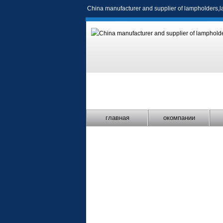
China manufacturer and supplier of
lampholders
,
l
главная
окомпании