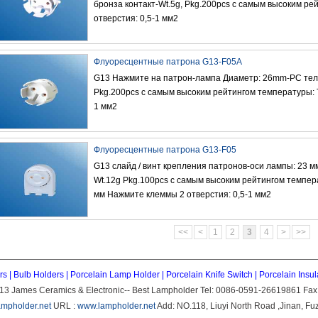
бронза контакт-Wt.5g, Pkg.200pcs с самым высоким р
отверстия: 0,5-1 мм2
Флуоресцентные патрона G13-F05A
G13 Нажмите на патрон-лампа Диаметр: 26mm-PC тело
Pkg.200pcs с самым высоким рейтингом температуры: T
1 мм2
Флуоресцентные патрона G13-F05
G13 слайд / винт крепления патронов-оси лампы: 23 м
Wt.12g Pkg.100pcs с самым высоким рейтингом темпера
мм Нажмите клеммы 2 отверстия: 0,5-1 мм2
<<
<
1
2
3
4
>
>>
rs
|
Bulb Holders
|
Porcelain Lamp Holder
|
Porcelain Knife Switch
|
Porcelain Insul
3 James Ceramics & Electronic-- Best Lampholder Tel: 0086-0591-26619861 Fa
mpholder.net
URL :
www.lampholder.net
Add: NO.118, Liuyi North Road ,Jinan, Fu